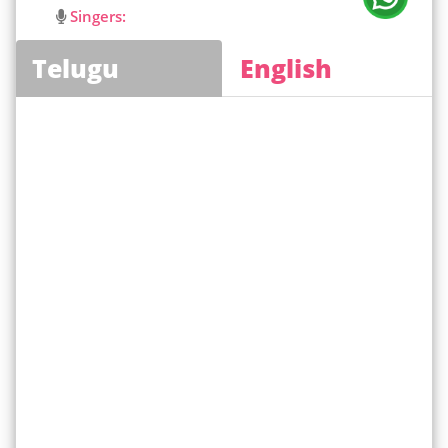
Singers:
Telugu
English