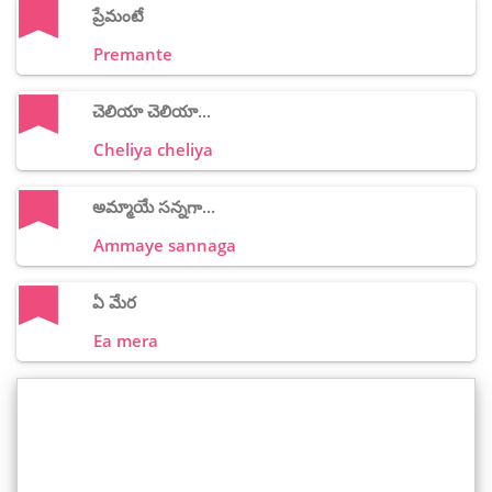
ప్రేమంటే
Premante
చెలియా చెలియా...
Cheliya cheliya
అమ్మాయే సన్నగా...
Ammaye sannaga
ఏ మేర
Ea mera