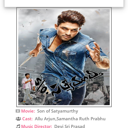
Movie:
Son of Satyamurthy
Cast:
Allu Arjun,Samantha Ruth Prabhu
Music Director:
Devi Sri Prasad