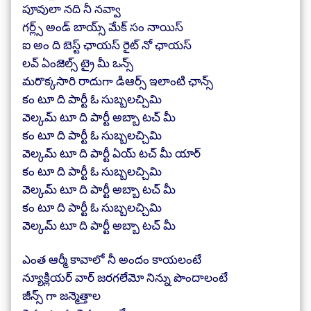
పూవులా నది నీ నవ్వా
గర్ల్స్ అండ్ బాయ్స్ మేక్ సం నాయిస్
ఐ అం ది బెస్ట్ ఛాయస్ రైట్ నో ఛాయస్
లవ్ ఏంజెల్స్ ట్రై మీ ఒన్స్
మరొక్కసారి రాదుగా డిఆర్స్ ఇలాంటి ఛాన్స్
కం టూ ది పార్టీ ఓ సుబ్బలచ్చిమి
వెల్కమ్ టూ ది పార్టీ అబ్బా టచ్ మీ
కం టూ ది పార్టీ ఓ సుబ్బలచ్చిమి
వెల్కమ్ టూ ది పార్టీ ఏయ్ టచ్ మీ యార్
కం టూ ది పార్టీ ఓ సుబ్బలచ్చిమి
వెల్కమ్ టూ ది పార్టీ అబ్బా టచ్ మీ
కం టూ ది పార్టీ ఓ సుబ్బలచ్చిమి
వెల్కమ్ టూ ది పార్టీ అబ్బా టచ్ మీ
ఎంత ఆర్మీ కావాలో నీ అందం కాయలంటే
న్యూక్లియర్ వార్ జరగలేమో నిన్ను పొందాలంటే
జీన్స్ గా జన్మెత్తాల