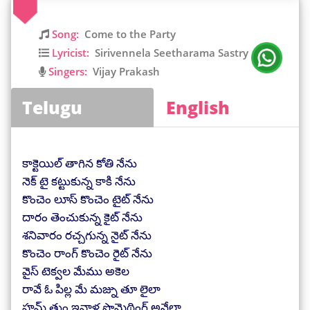
Song:
Come to the Party
Lyricist:
Sirivennela Seetharama Sastry
Singers:
Vijay Prakash
Telugu
English
కాక్టెయిల్ తాగిన కోతి నేను
నెక్ టై కట్టుకున్న కాకి నేను
కొంచెం లూస్ కొంచెం టైట్ నేను
దారం తెంచుకున్న కైట్ నేను
శనివారం రచ్చగున్న నైట్ నేను
కొంచెం రాంగ్ కొంచెం రైట్ నేను
వైస్ టెక్వల మేము అకెల
రావే ఓ పిల్ల మే మజ్ను తూ లైలా
హమ్ తుం ఇవాళ సొమెథింగ్ అనేలా