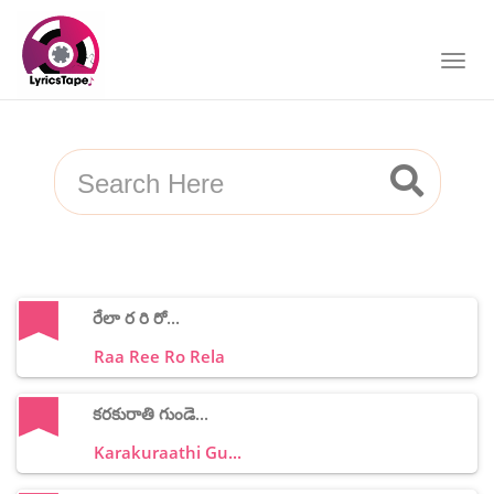
రేలా ర రి రో...
Raa Ree Ro Rela
కరకురాతి గుండె...
Karakuraathi Gu...