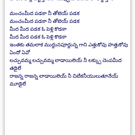
మంచంమీద పడకా నీ తోటెయ్ పడక
మంచంమీద పడకా నీ తోటెయ్ పడక
మీద మీద పడక ఓ పెళ్లి కొడకా
మీద మీద పడక ఓ పెళ్లి కొడకా
ఇంతకు తమలాక ముద్దునపూద్దున్న గాని ఎత్తుకోవు హత్తుకోవు
ఏందో ఏవో
లచ్చువమ్మ లచ్చువమ్మ లాడాయిలెయ్ నీ లక్క్సు చెంపమీద
తడైలే
రాజన్న రాజన్న లాడాయిలెయ్ నీ చిటికనీయులుతూనేయ్
మూడైలే