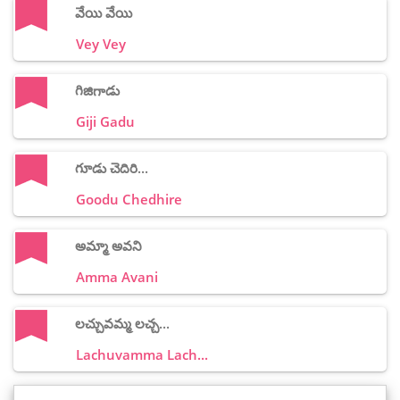
వేయి వేయి
Vey Vey
గిజిగాడు
Giji Gadu
గూడు చెదిరి...
Goodu Chedhire
అమ్మా అవని
Amma Avani
లచ్చువమ్మ లచ్చ...
Lachuvamma Lach...