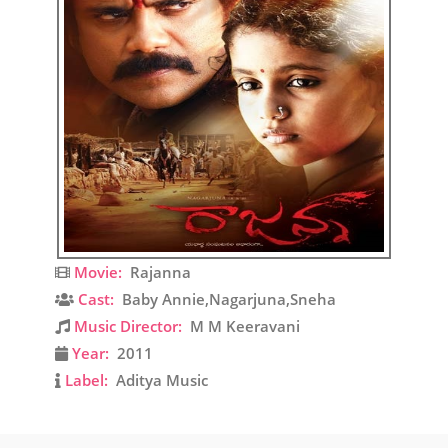
Movie:
Rajanna
Cast:
Baby Annie,Nagarjuna,Sneha
Music Director:
M M Keeravani
Year:
2011
Label:
Aditya Music