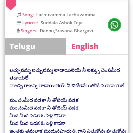
Song:
Lachuvamma Lachuvamma
Lyricist:
Suddala Ashok Teja
Singers:
Deepu,Sravana Bhargavi
Telugu
English
లచ్చువమ్మ లచ్చువమ్మ లాడాయిలెయ్ నీ లక్క్సు చెంపమీద
తడాయలే
రాజన్న రాజన్న లాడాయిలెయ్ నీ చిటికనేలుతోటి మూడాయలే
మంచంమీద పడకా నీ తోటెయ్ పడక
మంచంమీద పడకా నీ తోటెయ్ పడక
మీద మీద పడక ఓ పెళ్లి కొడకా
మీద మీద పడక ఓ పెళ్లి కొడకా
ఇంతకు తమలాక ముద్దునపూద్దున్న గాని ఎత్తుకోవు హత్తుకోవు