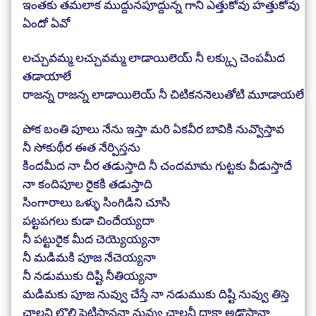
ఇంతకు తమలాక ముద్దునపూద్దున్న గాని ఎత్తుకోవు హత్తుకోవు
ఏందో ఏవో
లచ్చువమ్మ లచ్చువమ్మ లాడాయిలెయ్ నీ లక్క్సు చెంపమీద
తడాయాలే
రాజన్న రాజన్న లాడాయిలెయ్ నీ చిటికననెలుతోటి మూడాయలే
పోక బంతి పూలు నేను ఇస్తా మరి ఏకవీర బావికి నువ్వొస్తావ
నీ సోకుథీర ఈత నేర్పిస్తను
కిందమీద నా చీర తడుస్తాది నీ చందమామ గుట్టకు వీడుస్తాదే
నా కందిపూల రైకకి తడుస్తాది
సింగారాలు ఒళ్ళు సింగిడిని చూసి
పట్టపగలు కుడా చిందేయ్యదా
నీ పట్టురైక మీద చెయ్యెయ్యనా
నీ మడిమకి పూజ నేచెయ్యనా
నీ నడుముకు దిష్టి నీతియ్యనా
మడిమకు పూజ నువ్వు చేస్తే నా నడుముకు దిష్టి నువ్వు తిస్తె
చాలని లొల్లి పెట్టిస్తాననా నువ్వు చాలనీ దాకా అడ్డొస్తానా