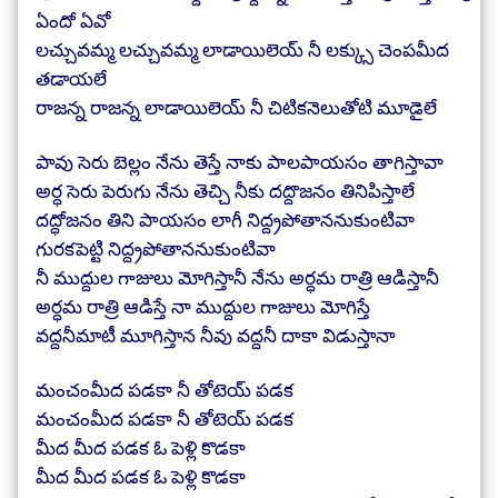
ఏందో ఏవో
లచ్చువమ్మ లచ్చువమ్మ లాడాయిలెయ్ నీ లక్క్సు చెంపమీద
తడాయలే
రాజన్న రాజన్న లాడాయిలెయ్ నీ చిటికనెలుతోటి మూడైలే
పావు సెరు బెల్లం నేను తెస్తే నాకు పాలపాయసం తాగిస్తావా
అర్ధ సెరు పెరుగు నేను తెచ్చి నీకు దద్దొజనం తినిపిస్తాలే
దద్ధోజనం తిని పాయసం లాగీ నిద్ద్రపోతాననుకుంటివా
గురకపెట్టి నిద్ద్రపోతాననుకుంటివా
నీ ముద్దుల గాజులు మోగిస్తానీ నేను అర్ధమ రాత్రి ఆడిస్తానీ
అర్ధమ రాత్రి ఆడిస్తే నా ముద్దుల గాజులు మోగిస్తే
వద్దనీమాటీ మూగిస్తాన నీవు వద్దనీ దాకా విడుస్తానా
మంచంమీద పడకా నీ తోటెయ్ పడక
మంచంమీద పడకా నీ తోటెయ్ పడక
మీద మీద పడక ఓ పెళ్లి కొడకా
మీద మీద పడక ఓ పెళ్లి కొడకా