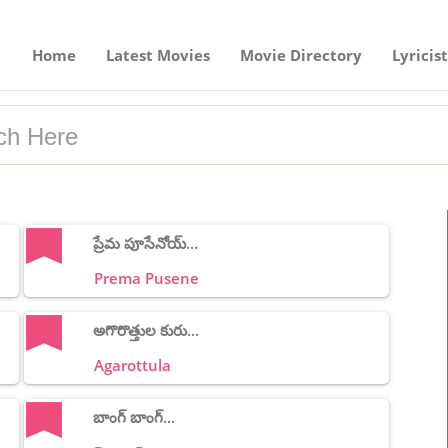
Home
Latest Movies
Movie Directory
Lyricist
ప్రేమ పూసేనోయ్...
Prema Pusene
అగొరొత్తుల కురు...
Agarottula
బాంగ్ బాంగ్...