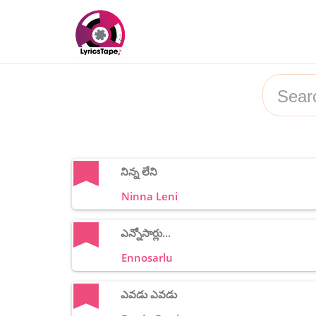
నిన్న లేని
Ninna Leni
ఎన్నోసార్లు...
Ennosarlu
ఎవడు ఎవడు