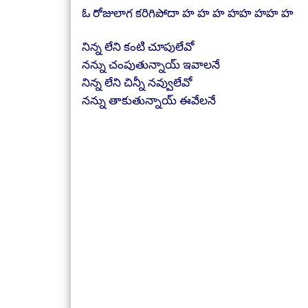
ఓ రోజులాగ కరిగిపోదా హ హ హ హహ హహ హ
నిన్న లేని కంటి చూపులేవో
నన్ను చంపుతున్నాయ్ ఇవాలనే
నిన్న లేని చిన్నీ నవ్వులేవో
నన్ను తాకుతున్నాయ్ ఈవేలనే