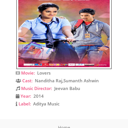
Movie:
Lovers
Cast:
Nanditha Raj,Sumanth Ashwin
Music Director:
Jeevan Babu
Year:
2014
Label:
Aditya Music
Home