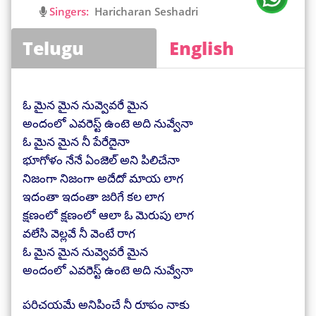
Singers:
Haricharan Seshadri
Telugu
English
ఓ మైన మైన నువ్వెవరే మైన
అందంలో ఎవరెస్ట్ ఉంటె అది నువ్వేనా
ఓ మైన మైన నీ పేరేదైనా
భూగోళం నేనే ఏంజెల్ అని పిలిచేనా
నిజంగా నిజంగా అదేదో మాయ లాగ
ఇదంతా ఇదంతా జరిగే కల లాగ
క్షణంలో క్షణంలో ఆలా ఓ మెరుపు లాగ
వలేసి వెల్లవే నీ వెంటే రాగ
ఓ మైన మైన నువ్వెవరే మైన
అందంలో ఎవరెస్ట్ ఉంటె అది నువ్వేనా
పరిచయమే అనిపించే నీ రూపం నాకు