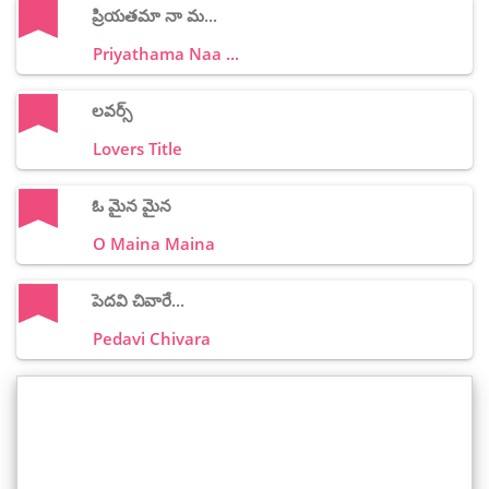
ప్రియతమా నా మ...
Priyathama Naa ...
లవర్స్
Lovers Title
ఓ మైన మైన
O Maina Maina
పెదవి చివారే...
Pedavi Chivara