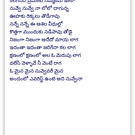
కలిగినదే ప్రేమంటే నమ్మకమే ఇంకా
నువ్వే నువ్వే నా లోలో దాగున్న
ఊహకు రెక్కలు తొడిగావు
నన్నే నన్నే ఈ ఆశల వీధుల్లో
కొత్తగా ముందుకు నడిపావు తోడై
నిజంగా నిజంగా అదేదో మాయ లాగ
ఇదంతా ఇదంతా జరిగేనా కల లాగ
క్షణంలో క్షణంలో అల ఓ మెరుపు లాగ
వలేసి వెళ్ళావే నీ వెంటే రాగ
ఓ మైన మైన నువ్వెవరే మైన