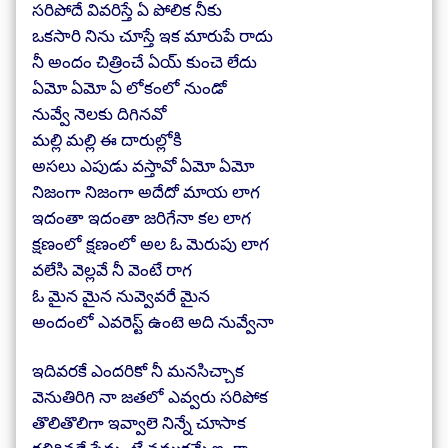
సరిపోదే వివరిస్తే ఏ పోలిక నీకు
ఒకసారి నిను చూస్తే ఇక మారుపే రాదు
నీ అందం చిత్రించే ఏయ్ కుంచె లేదు
ఏమో ఏమో ఏ లోకంలో నుండో
నువ్వే నెలకు దిగినవో
మల్లి మల్లి ఈ దారుల్లోకి
అసలు ఎపుడు వస్తావో ఏమో ఏమో
నిజంగా నిజంగా అదేదో మాయ లాగ
ఇదంతా ఇదంతా జరిగేనా కల లాగ
క్షణంలో క్షణంలో అల ఓ మెరుపు లాగ
వలేసి వెల్లవే నీ వెంటే రాగ
ఓ మైన మైన నువ్వెవరే మైన
అందంలో ఎవరెస్ట్ ఉంటె అది నువ్వేనా
ఇదివరకే ఎందరికో నీ మనసిచ్చాక
వెనుతిరిగి నా జతలో ఎవ్వరు సరిపోక
తొలితొలిగా ఇవ్వాలె నిన్నే చూసాక