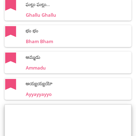
ఘల్లు ఘల్లు...
Ghallu Ghallu
భం భం
Bham Bham
అమ్మడు
Ammadu
అయ్యయ్యయో
Ayyayyayyo