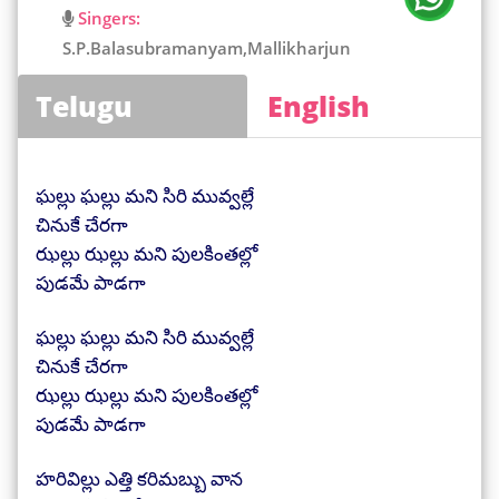
Singers:
S.P.Balasubramanyam,Mallikharjun
Telugu
English
ఘల్లు ఘల్లు మని సిరి మువ్వల్లే
చినుకే చేరగా
ఝల్లు ఝల్లు మని పులకింతల్లో
పుడమే పాడగా
ఘల్లు ఘల్లు మని సిరి మువ్వల్లే
చినుకే చేరగా
ఝల్లు ఝల్లు మని పులకింతల్లో
పుడమే పాడగా
హరివిల్లు ఎత్తి కరిమబ్బు వాన