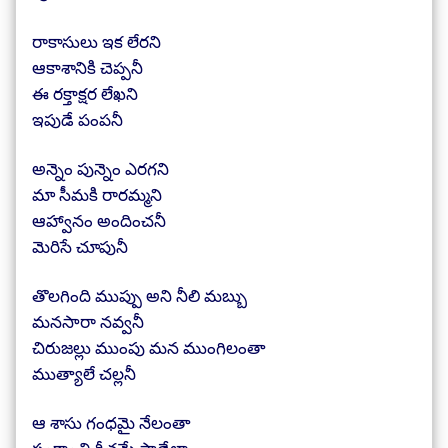
రాకాసులు ఇక లేరని
ఆకాశానికి చెప్పనీ
ఈ రక్తాక్షర లేఖని
ఇపుడే పంపనీ
అన్నెం పున్నెం ఎరగని
మా సీమకి రారమ్మని
ఆహ్వానం అందించనీ
మెరిసే చూపునీ
తొలగింది ముప్పు అని నీలి మబ్బు
మనసారా నవ్వనీ
చిరుజల్లు ముంపు మన ముంగిలంతా
ముత్యాలే చల్లనీ
ఆ శాసు గంధమై నేలంతా