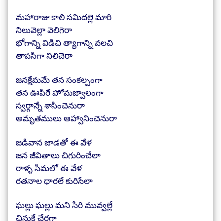
మహారాజు కాలి సమిదల్లె మారి
నిలువెల్లా వెలిగెరా
భోగాన్ని విడిచి త్యాగాన్ని వలచి
తాపసిగా నిలిచెరా
జనక్షేమమే తన సంకల్పంగా
తన ఊపిరే హోమజ్వాలంగా
స్వర్గాన్నే శాసించెనురా
అమృతములు ఆహ్వానించెనురా
జడివాన జాడతో ఈ వేళ
జన జీవితాలు చిగురించేలా
రాళ్ళ సీమలో ఈ వేళ
రతనాల ధారలే కురిసేలా
ఘల్లు ఘల్లు మని సిరి మువ్వల్లే
చినుకే చేరగా