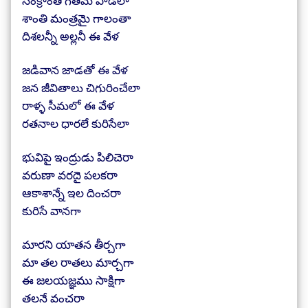
సంక్రాంతి గీతమే పాడేలా
శాంతి మంత్రమై గాలంతా
దిశలన్నీ అల్లనీ ఈ వేళ
జడివాన జాడతో ఈ వేళ
జన జీవితాలు చిగురించేలా
రాళ్ళ సీమలో ఈ వేళ
రతనాల ధారలే కురిసేలా
భువిపై ఇంద్రుడు పిలిచెరా
వరుణా వరదై పలకరా
ఆకాశాన్నే ఇల దించరా
కురిసే వానగా
మారని యాతన తీర్చగా
మా తల రాతలు మార్చగా
ఈ జలయజ్ఞము సాక్షిగా
తలనే వంచరా