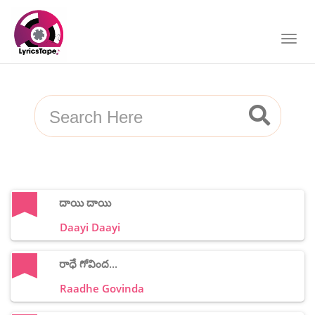
దాయి దాయి
Daayi Daayi
రాధే గోవింద...
Raadhe Govinda