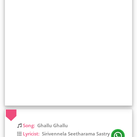
Song:
Ghallu Ghallu
Lyricist:
Sirivennela Seetharama Sastry