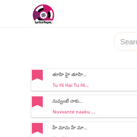
తూహి హై తూహి...
Tu Hi Hai Tu Hi...
నువ్వంటే నాకు...
Nuvvante naaku ...
హే మామ హే మా...