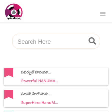
పవర్ఫుల్ హనుమా...
Powerful HANUMA...
సూపర్ హీరో హను...
SuperHero HanuM...