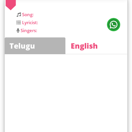
Song:
Lyricist:
Singers:
Telugu
English