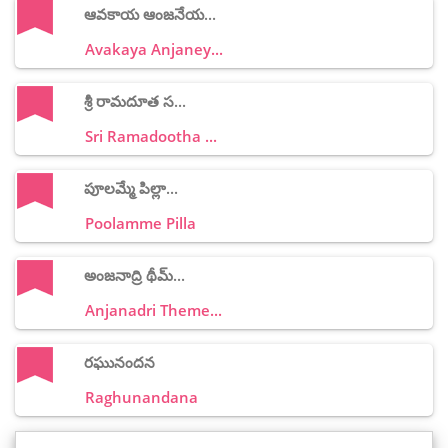
ఆవకాయ ఆంజనేయ...
Avakaya Anjaney...
శ్రీ రామదూత స...
Sri Ramadootha ...
పూలమ్మే పిల్లా...
Poolamme Pilla
అంజనాద్రి థీమ్...
Anjanadri Theme...
రఘునందన
Raghunandana