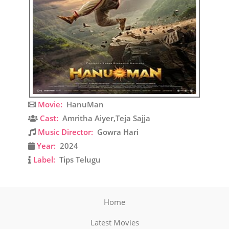
Movie:
HanuMan
Cast:
Amritha Aiyer,Teja Sajja
Music Director:
Gowra Hari
Year:
2024
Label:
Tips Telugu
Home
Latest Movies