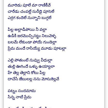
మూరెడు పూలే మా రాణికీవే
చారేడు చంపల్లే సురీడై పూసెలే
ఎర్రగ కందెలే నున్నాని బుగ్గలే
పిల్ల అల్లాడిపోయి నీ వల్లా
ఉడికి జరమొచ్చినట్టు నిలువెళ్ళ
బలమే లేకుండా పోయే గుండెల్లా
ప్రేమ మందే రాసియ్యే మూడు పూటల్లా
ఎల్లి పోతుంటే నువ్వు వీధుల్లా
తుల్లి ఊగిందే ఒళ్ళు ఉయ్యాలా
హే తెల్ల తెల్లాని కోటు పిల్ల
దాచేసి జేబులల్ల నను మోసుకెల్లవే
పట్నం సందమామ
సిన్న నాటి ప్రేమ