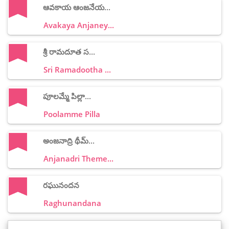
ఆవకాయ ఆంజనేయ...
Avakaya Anjaney...
శ్రీ రామదూత స...
Sri Ramadootha ...
పూలమ్మే పిల్లా...
Poolamme Pilla
అంజనాద్రి థీమ్...
Anjanadri Theme...
రఘునందన
Raghunandana