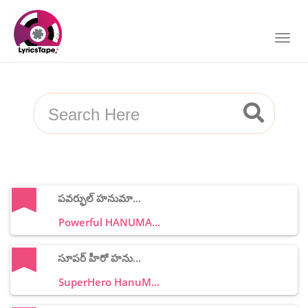
పవర్ఫుల్ హనుమా...
Powerful HANUMA...
సూపర్ హీరో హను...
SuperHero HanuM...