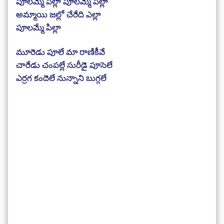
పూలమ్మే పిల్లా పూలమ్మే పిల్లా
అమ్మాయి జల్లో చేరేది ఎల్లా
పూలమ్మే పిల్లా
మూరెడు పూలే మా రాణికీవే
చారేడు చంపల్లే సురీడై పూసెలే
ఎర్రగ కందెలే నున్నాని బుగ్గలే