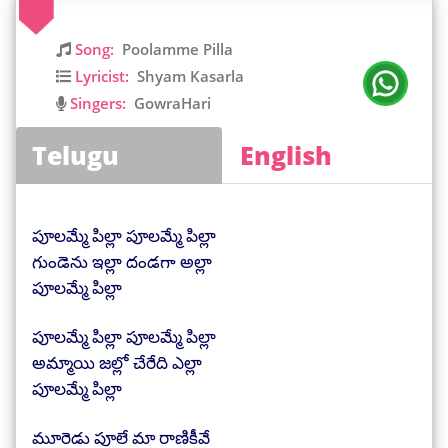
Song:
Poolamme Pilla
Lyricist:
Shyam Kasarla
Singers:
GowraHari
Telugu
English
పూలమ్మే పిల్లా పూలమ్మే పిల్లా
గుండెను ఇల్లా దండగా అల్లా
పూలమ్మే పిల్లా
పూలమ్మే పిల్లా పూలమ్మే పిల్లా
అమ్మాయి జల్లో చేరేది ఎల్లా
పూలమ్మే పిల్లా
మూరెడు పూలే మా రాణికీవే