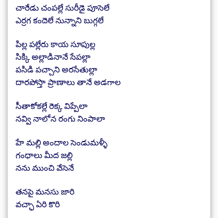
చారేడు చంపల్లే సురీడై పూసెలే
ఎర్రగ కందెలే నున్నాని బుగ్గలే
పిల్ల పల్లేరు కాయ సూపుల్ల
సిక్కి అల్లాడినానే సేపల్లా
పసిడి పచ్చాని అరసేతుల్లా
దారపోస్తా ప్రాణాలు తానే అడగాల
సీతాకోకల్లే రెక్క విప్పేలా
నవ్వి నాలోన రంగు నింపాలా
హే మల్లి అందాల సెండుమళ్ళీ
గంధాలు మీద జల్లి
నను ముంచి వేసెనే
తనపై మనసు జారి
వచ్ఛా ఏరి కొరి