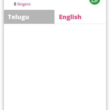
Singers:
Telugu
English