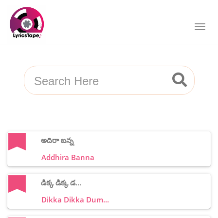
అదిరా బన్న
Addhira Banna
డిక్క డిక్క డ...
Dikka Dikka Dum...