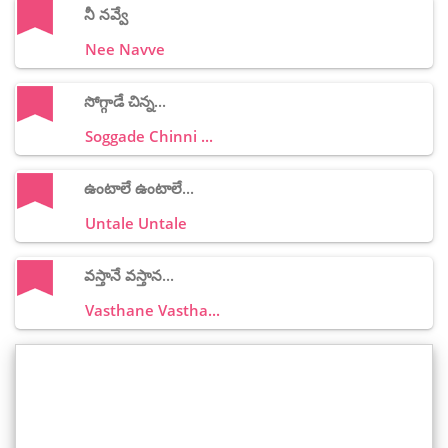
నీ నవ్వే
Nee Navve
సోగ్గాడే చిన్న...
Soggade Chinni ...
ఉంటాలే ఉంటాలే...
Untale Untale
వస్తానే వస్తాన...
Vasthane Vastha...