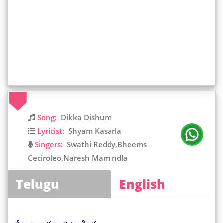
Song:
Dikka Dishum
Lyricist:
Shyam Kasarla
Singers:
Swathi Reddy,Bheems
Ceciroleo,Naresh Mamindla
Telugu
English