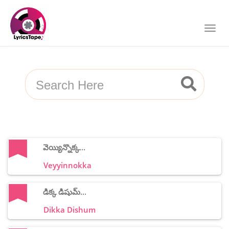
వెయ్యిన్నొక్క...
Veyyinnokka
డిక్క డిషుమ్...
Dikka Dishum