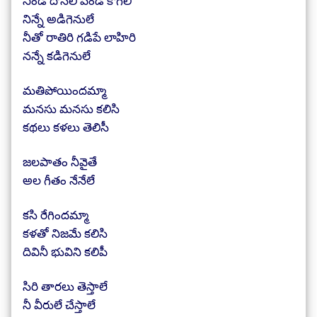
నిండే దోసిలి పండే కౌగిలి
నిన్నే అడిగెనులే
నీతో రాతిరి గడిపే లాహిరి
నన్నే కడిగెనులే
మతిపోయిందమ్మా
మనసు మనసు కలిసి
కథలు కళలు తెలిసీ
జలపాతం నీవైతే
అల గీతం నేనేలే
కసి రేగిందమ్మా
కళతో నిజమే కలిసి
దివినీ భువిని కలిపీ
సిరి తారలు తెస్తాలే
నీ వీరులే చేస్తాలే