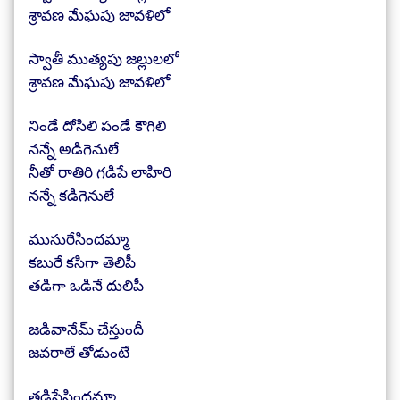
శ్రావణ మేఘపు జావళిలో
స్వాతీ ముత్యపు జల్లులలో
శ్రావణ మేఘపు జావళిలో
నిండే దోసిలి పండే కౌగిలి
నన్నే అడిగెనులే
నీతో రాతిరి గడిపే లాహిరి
నన్నే కడిగెనులే
ముసురేసిందమ్మా
కబురే కసిగా తెలిపీ
తడిగా ఒడినే దులిపీ
జడివానేమ్ చేస్తుందీ
జవరాలే తోడుంటే
తడిపేసిందమ్మా