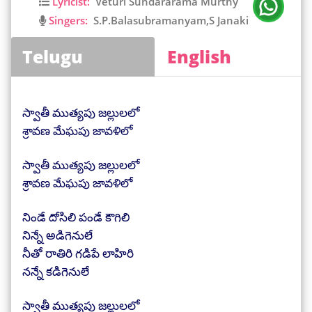
Lyricist:
Veturi Sundararama Murthy
Singers:
S.P.Balasubramanyam,S Janaki
Telugu
English
స్వాతీ ముత్యపు జల్లులలో
శ్రావణ మేఘపు జావళిలో
స్వాతీ ముత్యపు జల్లులలో
శ్రావణ మేఘపు జావళిలో
నిండే దోసిలి పండే కౌగిలి
నిన్నే అడిగెనులే
నీతో రాతిరి గడిపే లాహిరి
నన్నే కడిగెనులే
స్వాతీ ముత్యపు జల్లులలో