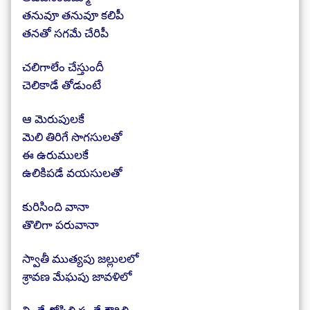
తనువూ తనువూ కలిపీ
తనతో సగమే చేరిపీ
చలిగాలేం చేస్తుందీ
చెలికాడే తోడుంటే
ఆ మెరుపులకే
మెలి తిరిగే సొగసులతో
ఈ ఉరుములకే
ఉలికిపడే వయసులతో
కురిసింది వానా
తొలిగా పరువానా
స్వాతీ ముత్యపు జల్లులలో
శ్రావణ మేఘపు జావళిలో