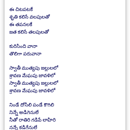
ఈ చిటపటకే
శృతి కలిసే వలపులతో
ఈ తపనలకే
జత కలిసే తలపులతో
కురిసింది వానా
తొలిగా పరువానా
స్వాతీ ముత్యపు జల్లులలో
శ్రావణ మేఘపు జావళిలో
స్వాతీ ముత్యపు జల్లులలో
శ్రావణ మేఘపు జావళిలో
నిండే దోసిలి పండే కౌగిలి
నిన్నే అడిగెనులే
నీతో రాతిరి గడిపే లాహిరి
నన్నే కడిగేనులే