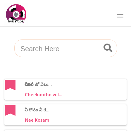
చీకటి తో వెలు...
Cheekatitho vel...
నీ కోసం నీ క...
Nee Kosam