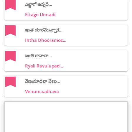
ఎట్టాగో ఉన్నదీ...
Ettago Unnadi
ఇంత దూరమొచ్చాక...
Intha Dhooramoc...
బంతి కావాలా...
Ryali Ravulupad...
వేణుమాధవా వేణు...
Venumaadhava