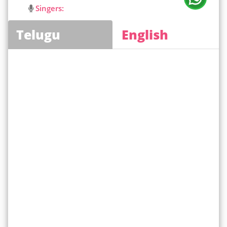
Singers:
Telugu
English