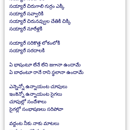
సయ్యారే చిరుగాలి గుర్రం ఎక్కి
సయ్యారే సవ్వారికి
సయ్యారే చిరునవ్వుల చేతికి చిక్కి
సయ్యారే నూరేళ్లకి
సయ్యారే సరికొత్త లోకంలోకి
సయ్యారే సరదాలకి
ఏ భాషంటూ లేనే లేని జగానా ఉందామే
ఏ బాధంటూ రానే రాని స్థలానా ఉందామే
ఎన్నెన్నో ఉన్నాయంట చూపులు
ఇంకెన్నో ఉన్నాయంట సైగలు
చూపుల్లో సందేశాలు
సైగల్లో సంభాషణలు సరిపోవా
వద్దంట నీకు నాకు మాటలు