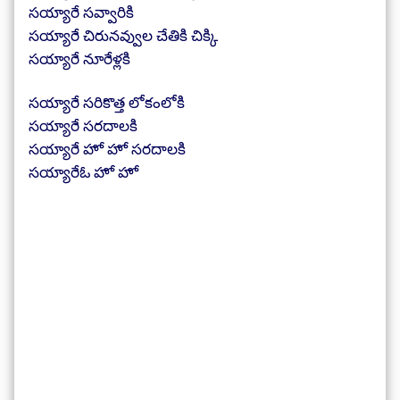
సయ్యారే సవ్వారికి
సయ్యారే చిరునవ్వుల చేతికి చిక్కి
సయ్యారే నూరేళ్లకి
సయ్యారే సరికొత్త లోకంలోకి
సయ్యారే సరదాలకి
సయ్యారే హో హో సరదాలకి
సయ్యారేఓ హో హో