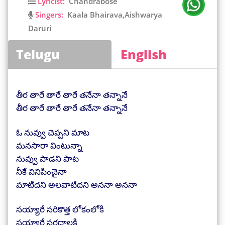
Lyricist:
Chandrabose
Singers:
Kaala Bhairava,Aishwarya
Daruri
Telugu
English
తీర తారే తారే తారే తనేనా తన్నానే
తీర తారే తారే తారే తనేనా తన్నానే
ఓ నువ్వు చెప్పని మాట
మనసారా వింటున్నా
నువ్వు పాడని పాట
నీకే వినిపించైనా
మాటిదని అలవాటిదని అననా అననా
సయ్యారే సరికొత్త లోకంలోకి
సయ్యారే సరదాలకి