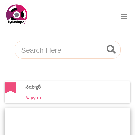
సయ్యారే
Sayyare