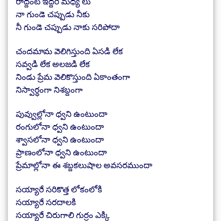
రాద్దంట ఇద్దరి మధ్య లు
నా గుండె చప్పుడు నీకు
నీ గుండె చప్పుడు నాకు సరిపోదా
చందమామ వెలిగిస్తుంది ఏసడి లేక
సవ్వడి లేక అలజడి లేక
నిండు ప్రేమ వెలికొస్తుంది ఏకాంతంగా
నిస్వార్ధంగా నిశబ్దంగా
పువ్వుల్లోనా ధ్వని ఉంటుందా
రంగులోనా ధ్వని ఉంటుందా
శ్వాసలోనా ధ్వని ఉంటుందా
ప్రాణంలోనా ధ్వని ఉంటుందా
ప్రేమాల్లోనా ఈ శబ్దకలుషాల అవసరముందా
సయ్యారే సరికొత్త లోకంలోకి
సయ్యారే సరదాలకి
సయ్యారే చిరుగాలి గుర్రం ఎక్కి