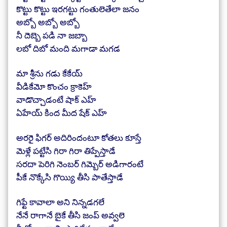
కొట్టు కొట్టు ఇరగట్టు గంతులెతేలా జనం
అబ్బో అబ్బో అబ్బో
నీ దెబ్బె పడి నా జబ్బా
లబో దిబో మంది మగాడా మగడ
మా శ్రీను గడు కేకేయ్
వీడికేమో కొంచం క్రాకెహ్
వాడొచ్చాడంటే షాక్ ఎహ్
ఏహేయ్ కింద మీద షేక్ ఎహ్
అరరై ఫిగర్ అదిరిందంటూ కోతలు కూస్తే
మెళ్లే పట్టేసి గిరా గిరా తిప్పేస్తాడే
సరదా పెరిగి నెంబర్ గిమ్బెర్ అడిగారంటే
పీకే నొక్కేసి గొయ్యి తీసి పాతేస్తాడే
గిఫ్టే కావాలా అని నిన్నడగలే
నేనే రాగానే బైకే తీసి జంప్ అవ్వలె