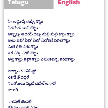
Telugu
English
హే అడ్డూస్తే ఈడ్చి కొట్టు
ఏడ పేడ చాచి కొట్టు
అబ్బబ్బ అదెయ్ దెబ్బ మల్లి మల్లి కొట్టు కొట్టు
అటు ఇటో ఏటో ఏటో ఏదోకటి పగలగొట్టు
మతి గీతి ఎగరగొట్టు
ఇక ఎక్కి ఎగిరి కొట్టు
అట్ట కొట్టు ఇట్టా కొట్టు ఎముకలన్నీ ఇరగకొట్టు
నాక్కొంచెం తిమ్మిరే
నెకొడితే దద్దరే
నెలరోజులు నిద్దరే ధడేల్ అనాలే
రారారే
నాకసలే టెంపరే
లేపేస్తా బంపర్ ఎహ్