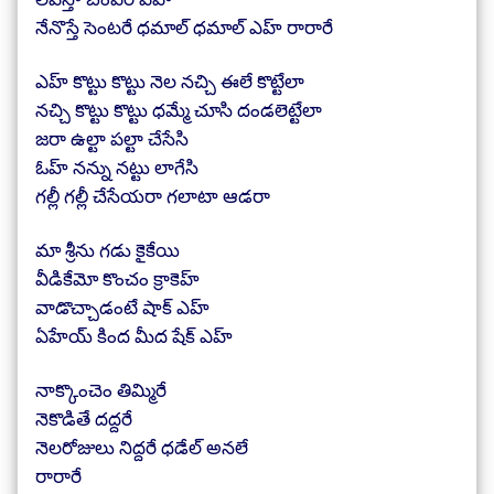
నేనొస్తే సెంటరే ధమాల్ ధమాల్ ఎహ్ రారారే
ఎహ్ కొట్టు కొట్టు నెల నచ్చి ఈలే కొట్టేలా
నచ్చి కొట్టు కొట్టు ధమ్మే చూసి దండలెట్టేలా
జరా ఉల్టా పల్టా చేసేసి
ఓహ్ నన్ను నట్టు లాగేసి
గల్లీ గల్లీ చేసేయరా గలాటా ఆడరా
మా శ్రీను గడు కైకేయి
వీడికేమో కొంచం క్రాకెహ్
వాడొచ్చాడంటే షాక్ ఎహ్
ఏహేయ్ కింద మీద షేక్ ఎహ్
నాక్కొంచెం తిమ్మిరే
నెకొడితే దద్దరే
నెలరోజులు నిద్దరే ధడేల్ అనలే
రారారే