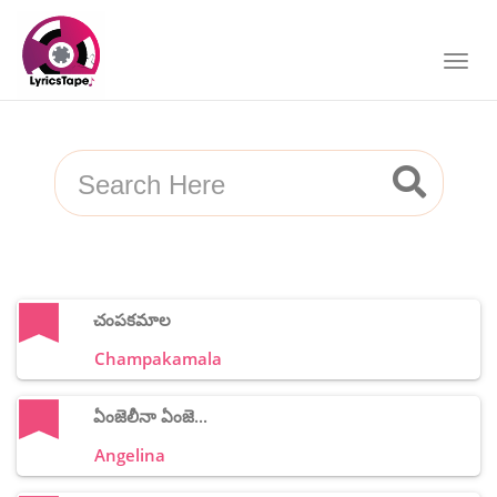
చంపకమాల
Champakamala
ఏంజెలీనా ఏంజె...
Angelina