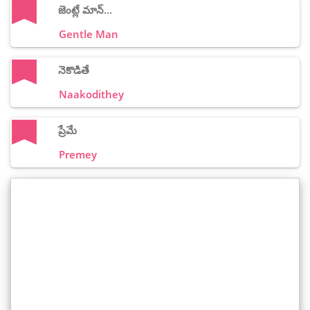
జెంట్లే మాన్...
Gentle Man
నెకొడితే
Naakodithey
ప్రేమే
Premey