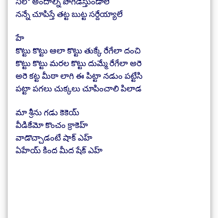
నీలో అందాల్ని పొగిడేస్తుండాలే
నన్నే చూపిస్తే తట్ట బుట్ట సర్దేయ్యాలే
హే
కొట్టు కొట్టు ఆలా కొట్టు తుక్కే రేగేలా దంచి
కొట్టు కొట్టు మరల కొట్టు దుమ్మే రేగేలా అరె
అరె కట్ట మీఠా లాగి ఈ పిట్టా నడుం పట్టేసి
పట్టా పగలు చుక్కలు చూపించాలి పిలాడ
మా శ్రీను గడు కెకెయ్
వీడికేమో కొంచం క్రాకెహ్
వాడొచ్చాడంటే షాక్ ఎహ్
ఏహేయ్ కింద మీద షేక్ ఎహ్