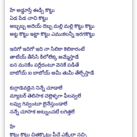
హే అడ్డూస్తే ఈడ్చి కొట్టు
ఏడ పేడ చాచి కొట్టు
అబ్బబ్బ అదెయ్ దెబ్బ మల్లి మల్లి కొట్టు కొట్టు
అట్ట కొట్టు ఇట్టా కొట్టు ఎముకలన్నీ ఇరగకొట్టు
ఇదిగో ఇదిగో ఇది నా సిలికా కెలికారంటే
తాటేయ్ తీసేసి కిలోలేక్క అమ్మేస్తాడే
ఐన మనకేం పర్లేదంటూ వెనకే పడితే
బాబోయ్ ఐ బాబోయ్ అమీ తుమీ తేల్చేస్తాడే
కుర్రాడెవడైన నిన్నే చూడాలే
మ్యాటర్ తెలిసాక చెల్లెళ్ళగా ఫీలవ్వలే
లవ్వు గివ్వంటూ లైనేస్తుండాలే
నన్నే చూసాక అట్నుంచటే లగెత్తలే
హే
కొట్టు కొట్టు చితక్కొట్టు పీచే ఎక్కేలా నచ్చి