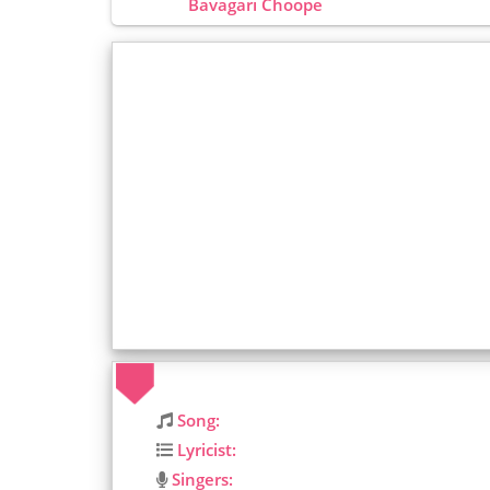
Bavagari Choope
Song:
Lyricist:
Singers: