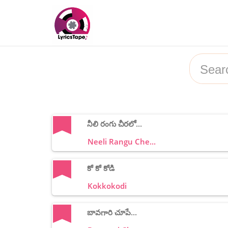
నీలి రంగు చీరలో...
Neeli Rangu Che...
కో కో కోడి
Kokkokodi
బావగారి చూపే...