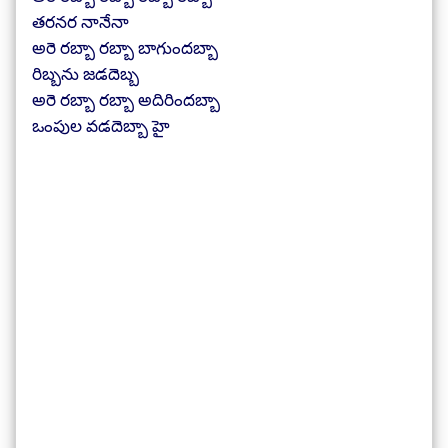
తరనర నానేనా
అరె రబ్బా రబ్బా బాగుందబ్బా
రిబ్బను జడదెబ్బ
అరె రబ్బా రబ్బా అదిరిందబ్బా