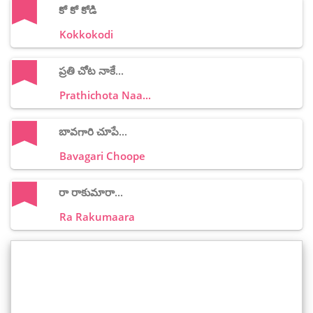
కో కో కోడి
Kokkokodi
ప్రతి చోట నాకే...
Prathichota Naa...
బావగారి చూపే...
Bavagari Choope
రా రాకుమారా...
Ra Rakumaara