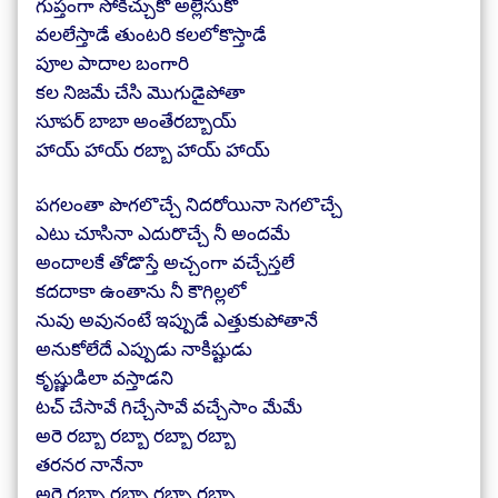
గుప్తంగా సోకిచ్చుకో అల్లేసుకో
వలలేస్తాడే తుంటరి కలలోకొస్తాడే
పూల పాదాల బంగారి
కల నిజమే చేసి మొగుడైపోతా
సూపర్ బాబా అంతేరబ్బాయ్
హాయ్ హాయ్ రబ్బా హాయ్ హాయ్
పగలంతా పొగలొచ్చే నిదరోయినా సెగలొచ్చే
ఎటు చూసినా ఎదురొచ్చే నీ అందమే
అందాలకే తోడొస్తే అచ్చంగా వచ్చేస్తలే
కదదాకా ఉంతాను నీ కౌగిల్లలో
నువు అవునంటే ఇప్పుడే ఎత్తుకుపోతానే
అనుకోలేదే ఎప్పుడు నాకిష్టుడు
కృష్ణుడిలా వస్తాడని
టచ్ చేసావే గిచ్చేసావే వచ్చేసాం మేమే
అరె రబ్బా రబ్బా రబ్బా రబ్బా
తరనర నానేనా
అరె రబ్బా రబ్బా రబ్బా రబ్బా