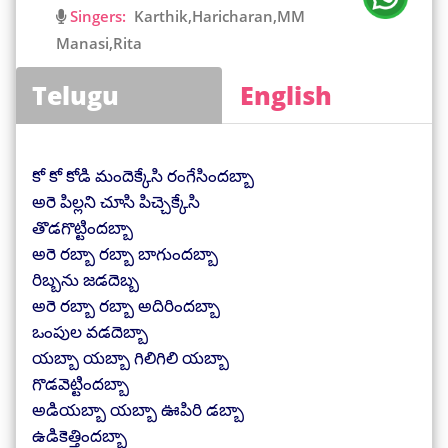
Singers:
Karthik,Haricharan,MM
Manasi,Rita
Telugu
English
కో కో కోడి మందెక్కేసి రంగేసిందబ్బా
అరె పిల్లని చూసి పిచ్చెక్కేసి
తొడగొట్టిందబ్బా
అరె రబ్బా రబ్బా బాగుందబ్బా
రిబ్బను జడదెబ్బ
అరె రబ్బా రబ్బా అదిరిందబ్బా
ఒంపుల వడదెబ్బా
యబ్బా యబ్బా గిలిగిలి యబ్బా
గొడవెట్టిందబ్బా
అడియబ్బా యబ్బా ఊపిరి డబ్బా
ఉడికెత్తిందబ్బా