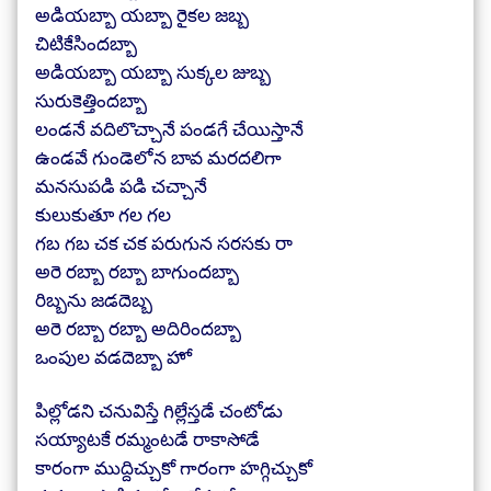
అడియబ్బా యబ్బా రైకల జబ్బ
చిటికేసిందబ్బా
అడియబ్బా యబ్బా సుక్కల జుబ్బ
సురుకెత్తిందబ్బా
లండనే వదిలొచ్చానే పండగే చేయిస్తానే
ఉండవే గుండెలోన బావ మరదలిగా
మనసుపడి పడి చచ్చానే
కులుకుతూ గల గల
గబ గబ చక చక పరుగున సరసకు రా
అరె రబ్బా రబ్బా బాగుందబ్బా
రిబ్బను జడదెబ్బ
అరె రబ్బా రబ్బా అదిరిందబ్బా
ఒంపుల వడదెబ్బా హో
పిల్లోడని చనువిస్తే గిల్లేస్తడే చంటోడు
సయ్యాటకే రమ్మంటడే రాకాసోడే
కారంగా ముద్దిచ్చుకో గారంగా హగ్గిచ్చుకో