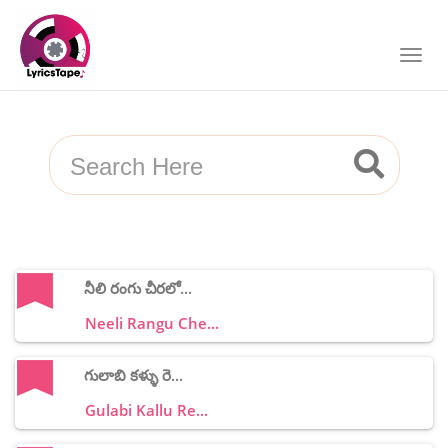
నీలి రంగు చీరలో...
Neeli Rangu Che...
గులాబి కళ్ళు రె...
Gulabi Kallu Re...