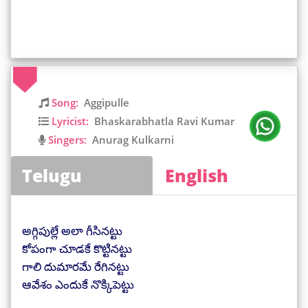
Song:
Aggipulle
Lyricist:
Bhaskarabhatla Ravi Kumar
Singers:
Anurag Kulkarni
Telugu
English
అగ్గిపుల్లే అలా గీసినట్టు
కోపంగా చూడకే కొట్టినట్టు
గాలి దుమారమే రేగినట్టు
ఆవేశం ఎందుకే నొక్కిపెట్టు