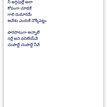
నీ అగ్గిపుల్లే అలా
కోపంగా చూడకే
గాలి దుమారమే
ఆవేశం ఎందుకే నొక్కిపెట్టు
పొరపాటుగా అన్నాలే
సర్లే అని వదిలేయ్‍వే
చంపొద్దే చంపొద్దే నీవే