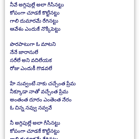
నీవే అగ్గిపుల్లే అలా గీసినట్టు
కోపంగా చూడకే కొట్టినట్టు
గాలి దుమారమే రేగినట్టు
ఆవేశం ఎందుకే నొక్కిపెట్టు
పొరపాటుగా ఓ మాటని
నేనే జారానులే
సరేలే అని వదిలేయక
రోజు ఎందుకీ గొడవలే
హే నువ్వంటే నాకు చచ్చేంత ప్రేమ
నీక్కూడా నాతో వచ్చేంత ప్రేమ
అంతంత దూరం ఎంతెంత నేరం
ఓ చిన్న నవ్వు నవ్వవే
నీ అగ్గిపుల్లే అలా గీసినట్టు
కోపంగా చూడకే కొట్టినట్టు
గాలి దుమారమే రేగినట్టు