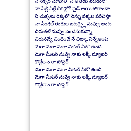
ని సిక్సర్ చూపులో ని అతడు ముడులో
నా సిల్లీ సిగ్గే చీకట్లోకి సైడ్ అయిపోతాందా
ని చుక్కలు రెక్కలొ నేన్ను పక్కల పరిచేస్తా
నా సింగల్ రంగుల బటర్ఫ్లై నువ్వు అంట
చిరుతలే నువ్వు పెంచేసుకున్నా
చిరునవ్వే చిందించే నే చిట్కా నిన్నేఅంట
మెగా మెగా మెగా మీటర్ నీలో ఉంది
మెగా మీటర్ నువ్వే నాకు లక్కీ మ్యాటర్
కొట్టేదాం రా పోస్టర్
మెగా మెగా మెగా మీటర్ నీలో ఉంది
మెగా మీటర్ నువ్వే నాకు లక్కీ మ్యాటర్