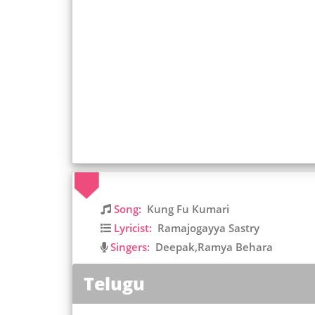
Song:
Kung Fu Kumari
Lyricist:
Ramajogayya Sastry
Singers:
Deepak,Ramya Behara
Telugu