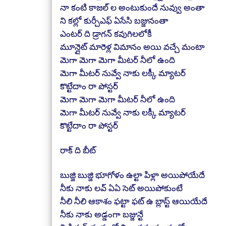
నా కంటి కాజల్ ల అంటుకుందే నువ్వు అంతా
ని కల్లో కుర్చీఎఫ్ ఏసేసి బజ్జునంతా
ఎంటర్ ది డ్రాగన్ కవుగిలలోకీ
మూన్లైట్ మారెళ్ల విమానం అయి వచ్చే మంటా
మెగా మెగా మెగా మీటర్ నీలో ఉంది
మెగా మీటర్ నువ్వే నాకు లక్కీ మ్యాటర్
కొట్టేదాం రా పోస్టర్
మెగా మెగా మెగా మీటర్ నీలో ఉంది
మెగా మీటర్ నువ్వే నాకు లక్కీ మ్యాటర్
కొట్టేదాం రా పోస్టర్
రాక్ ది బీట్
బుజ్జి బుజ్జి భూగోళం ఉల్టా పిళ్లా అయిపోయేదే
నీకు నాకు లవ్ ఏఏ సెట్ అయిపోకుంటే
నీలి నీలి ఆకాశం ఫట్టా ఫట్ ఉ బ్లాస్ట్ ఆయియేదే
నీకు నాకు అడ్డంగా బజ్జున్టే