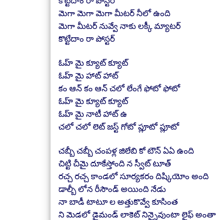
కొట్టేదాం రా పోస్టర్
మెగా మెగా మెగా మీటర్ నీలో ఉంది
మెగా మీటర్ నువ్వే నాకు లక్కీ మ్యాటర్
కొట్టేదాం రా పోస్టర్
ఓహ్ మై క్యూట్ క్యూట్
ఓహ్ మై హాట్ హాట్
కం ఆన్ కం ఆన్ చలో లేంగే ఫోటో ఫోటో
ఓహ్ మై క్యూట్ క్యూట్
ఓహ్ మై నాటీ హాట్ ఉ
చలో చలో లెట్ జస్ట్ గోటో ప్లూటో ప్లూటో
చబ్బీ చబ్బీ చంపళ్ల జిలేబి కో టౌన్ ఏఏ ఉంది
చిట్టి చీమై దూకేస్తోంది న స్వీట్ టూత్
రచ్చ రచ్చ కాండలో సూర్యకరం దిష్కియోం అంది
డాల్బీ లోన రీసౌండ్ అయింది నేడు
నా బాడీ టాటూ ల అత్తుకొవ్వే కూసింత
ని మెడలో డైమండ్ లాకెట్ నిన్నైవుంటా లైఫ్ అంతా