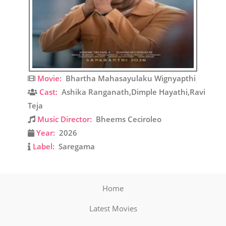
Movie:
Bhartha Mahasayulaku Wignyapthi
Cast:
Ashika Ranganath,Dimple Hayathi,Ravi
Teja
Music Director:
Bheems Ceciroleo
Year:
2026
Label:
Saregama
Home
Latest Movies