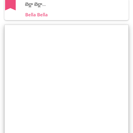
బెల్లా బెల్లా...
Bella Bella