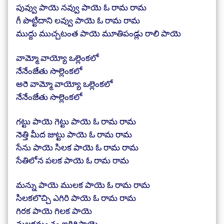
పువ్వు పాయె నవ్వు పాయె ఓ రామ రామ
గీ పొట్టిదాని లవ్వు పాయె ఓ రామ రామ
ముద్దు ముచ్చటంత పాయె మూతిపండ్లు రాలి పాయె
వామ్మో వాయ్యో ఒల్లెంకలో
నేనేంజేతు సొల్లెంకలో
అరె వామ్మో వాయ్యో ఒల్లెంకలో
నేనేంజేతు సొల్లెంకలో
గట్టు పాయె గెట్టు పాయె ఓ రామ రామ
నెత్తి మీద జుట్టు పాయె ఓ రామ రామ
సేను పాయె సిలక పాయె ఓ రామ రామ
సేతిలోన పలక పాయె ఓ రామ రామ
మన్ను పాయె ములక పాయె ఓ రామ రామ
సిలకలొచ్చి ఎగిరి పాయె ఓ రామ రామ
గిరక పాయె గిలక పాయె
నులకమంచం ఇరిగిపాయె