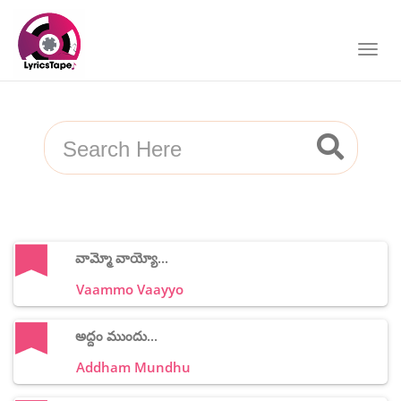
వామ్మో వాయ్యో...
Vaammo Vaayyo
అద్దం ముందు...
Addham Mundhu