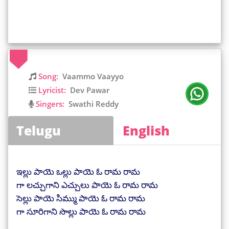
Song:
Vaammo Vaayyo
Lyricist:
Dev Pawar
Singers:
Swathi Reddy
Telugu
English
ఇల్లు పాయె ఒల్లు పాయె ఓ రామ రామ
గా లచ్చుగాని ఎచ్చులు పాయె ఓ రామ రామ
సెల్లు పాయె సిమ్ము పాయె ఓ రామ రామ
గా సూరిగాని సొల్లు పాయె ఓ రామ రామ