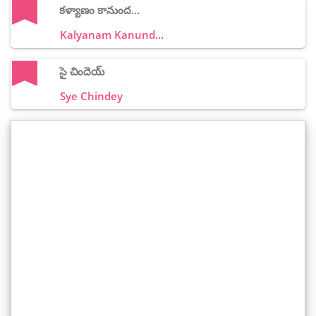
కళ్యాణం కానుంద...
Kalyanam Kanund...
సై చిందెయ్
Sye Chindey