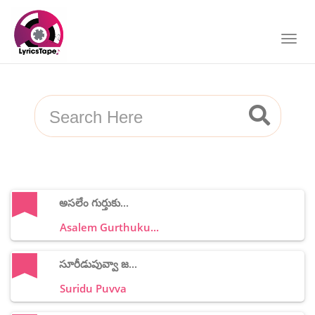
అసలేం గుర్తుకు...
Asalem Gurthuku...
సూరీడుపువ్వా జ...
Suridu Puvva