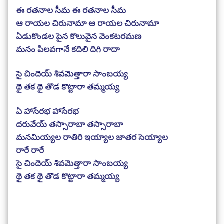
ఈ రతనాల సీమ ఈ రతనాల సీమ
ఆ రాయల చిరునామా ఆ రాయల చిరునామా
ఏడుకొండల పైన కొలువైన వెంకటరమణ
మనం పిలవగానే కదిలి దిగి రాదా
సై చిందెయ్ శివమెత్తారా సాంబయ్య
థై తక థై తొడ కొట్టారా తమ్మయ్య
ఏ హాసేరభ హాసేరభ
దరువేయ్ తస్సారాబా తస్సారాబా
మనమియ్యల రాతిరి ఇయ్యాల జాతర సెయ్యాల
రారే రారే
సై చిందెయ్ శివమెత్తారా సాంబయ్య
థై తక థై తొడ కొట్టారా తమ్మయ్య