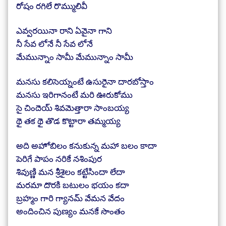
రోషం రగిలే రొమ్ములివీ
ఎవ్వరయినా రాని ఏవైనా గాని
నీ సేవ లోనే నీ సేవ లోనే
మేమున్నాం సామీ మేమున్నాం సామీ
మనసు కలిసెయ్నంటే ఉసురైనా దారబోస్తాం
మనసు ఇరిగానంటే మరి ఊరుకోము
సై చిందెయ్ శివమెత్తారా సాంబయ్య
థై తక థై తొడ కొట్టారా తమ్మయ్య
అది అహోబిలం కనుకున్న మహా బలం కాదా
పెరిగే పాపం నరికే నశింపుర
శివుణ్ణి మన శ్రీశైలం కట్టేసిందా లేదా
మరమా దొరకి బటులం భయం కదా
బ్రహ్మం గారి గ్యానమ్ వేమన వేదం
అందించిన పుణ్యం మనకే సొంతం