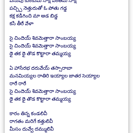
పసుపు కుంకుమ సాక్షి పంతమే సాక్షి
పచ్చ్చి నెత్తురుతో ఓ పోతు గడ్డ
కక్ష కడిగింది మా ఆడ బిడ్డ
కసి తీరే వేళా
సై చిందెయ్ శివమెత్తారా సాంబయ్య
సై చిందెయ్ శివమెత్తారా సాంబయ్య
థై తక థై తొడ కొట్టారా తమ్మయ్య
ఏ హాసేరభ దరువేయ్ తస్సారాబా
మనమియ్యల రాతిరి ఇయ్యాల జాతర సెయ్యాల
రారే రారే
సై చిందెయ్ శివమెత్తారా సాంబయ్య
థై తక థై తొడ కొట్టారా తమ్మయ్య
కారం తిన్న కండలివీ
రాగతం మరిగే కత్తులివీ
మీసం దువ్వే దమ్ములివీ