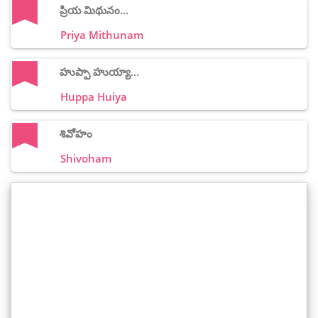
ప్రియ మిథునం...
Priya Mithunam
హుప్పా హుయ్యా...
Huppa Huiya
శివోహం
Shivoham