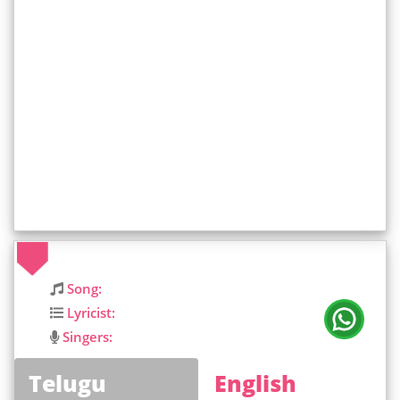
Song:
Lyricist:
Singers:
Telugu
English