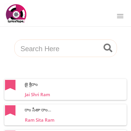
జై శ్రీరాం
Jai Shri Ram
రాం సీతా రాం...
Ram Sita Ram