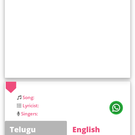
Song:
Lyricist:
Singers:
Telugu
English