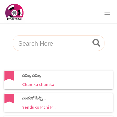
చమ్క చమ్క
Chamka chamka
ఎందుకో పిచ్చి...
Yenduko Pichi P...