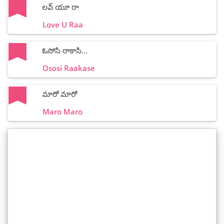
లవ్ యూ రా
Love U Raa
ఓసోసి రాకాసి...
Ososi Raakase
మారో మారో
Maro Maro