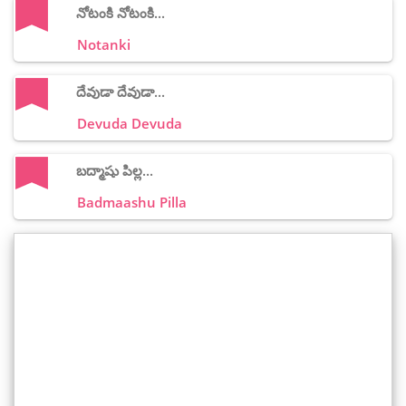
నోటంకి నోటంకి...
Notanki
దేవుడా దేవుడా...
Devuda Devuda
బద్మాషు పిల్ల...
Badmaashu Pilla