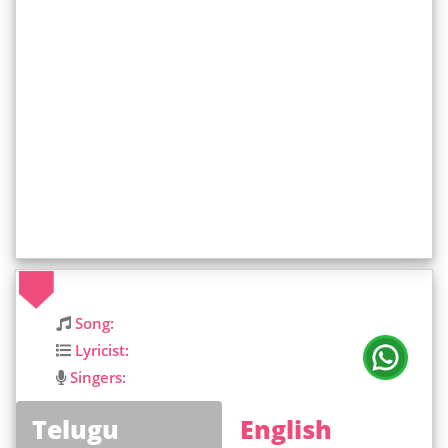
Song:
Lyricist:
Singers:
Telugu
English