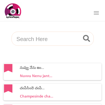
నువ్వు నేను జం...
Nuvvu Nenu Jant...
చంపేసిందె చంపే...
Champesinde cha...