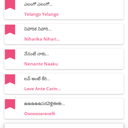
ఎలంగో ఎలంగో...
Yelango Yelango
నిహారిక నిహారి...
Niharika Nihari...
నేనంటే నాకు...
Nenante Naaku
లవ్ అంటే కేరి...
Love Ante Carin...
ఉఉఉఉఉసరవెళ్లిఈఈ...
Ooooosaravelli