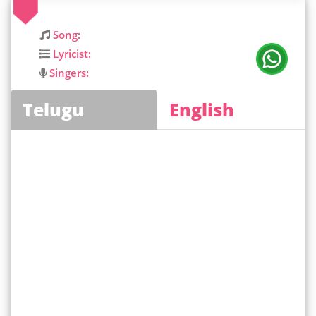
Song:
Lyricist:
Singers:
Telugu
English