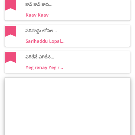
కావ్ కావ్ కావ...
Kaav Kaav
సరిహద్దు లోపల...
Sarihaddu Lopal...
ఎగిరేనే ఎగిరేన...
Yegirenay Yegir...