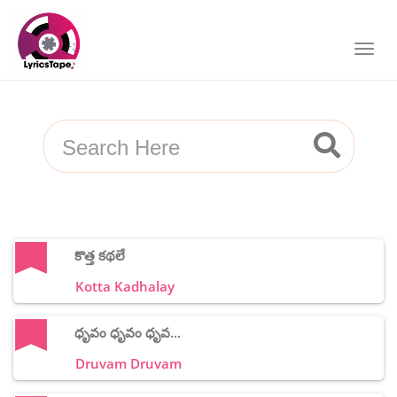
కొత్త కథలే
Kotta Kadhalay
ధృవం ధృవం ధృవ...
Druvam Druvam