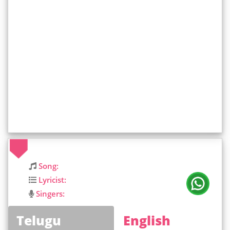
Song:
Lyricist:
Singers:
Telugu
English