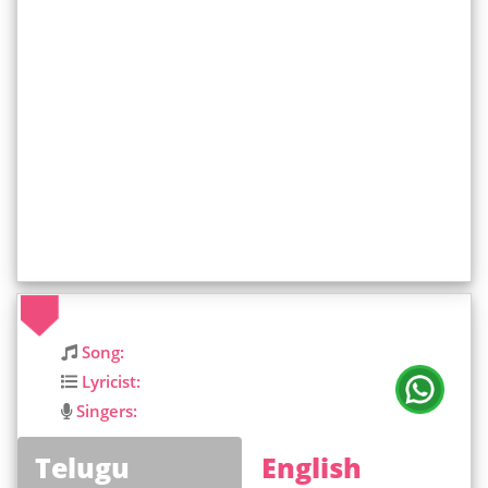
Song:
Lyricist:
Singers:
Telugu
English