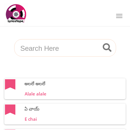
అలలే అలలే
Alale alale
ఏ చాయ్
E chai