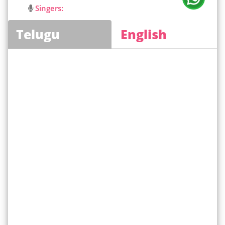
Singers:
Telugu
English