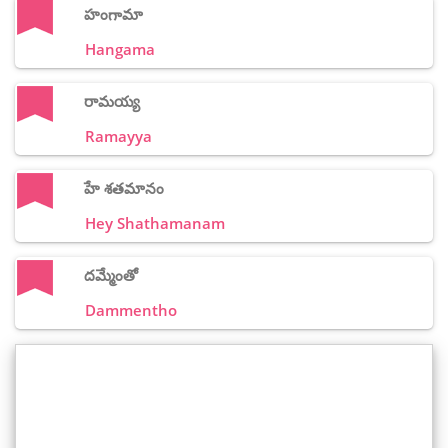
హంగామా
Hangama
రామయ్య
Ramayya
హే శతమానం
Hey Shathamanam
దమ్మేంతో
Dammentho