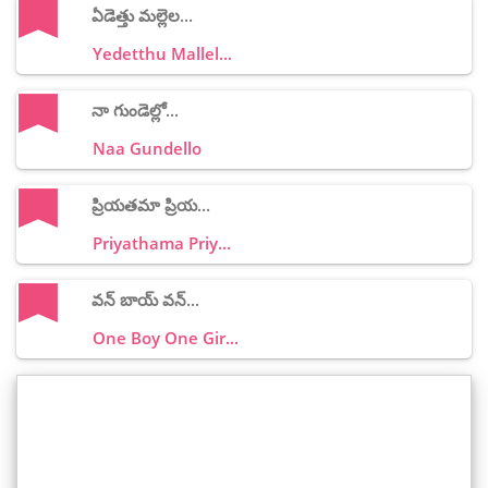
ఏడెత్తు మల్లెల...
Yedetthu Mallel...
నా గుండెల్లో...
Naa Gundello
ప్రియతమా ప్రియ...
Priyathama Priy...
వన్ బాయ్ వన్...
One Boy One Gir...