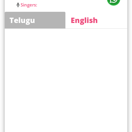
Singers:
Telugu
English