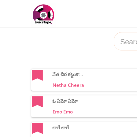
నేత చీర కట్టుకొ...
Netha Cheera
ఓ ఏమో ఏమో
Emo Emo
లాగే లాగే