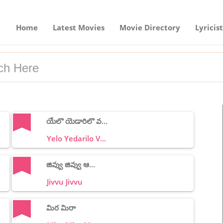
Home
Latest Movies
Movie Directory
Lyricist
యేలొ యెడారిలొ వ...
Yelo Yedarilo V...
జివ్వు జివ్వు ఆ...
Jivvu Jivvu
మిర మిరా