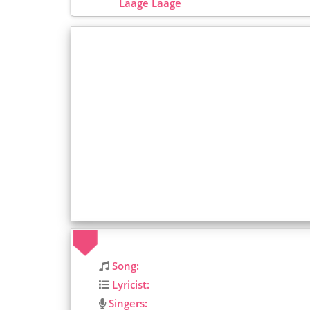
Laage Laage
Song:
Lyricist:
Singers: