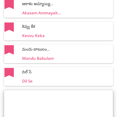
ఆకాశం అమ్మాయ్యి...
Akasam Ammayait...
కెవ్వు కేక
Kevvu Keka
మందు బాబులం...
Mandu Babulam
దిల్ సే
Dil Se