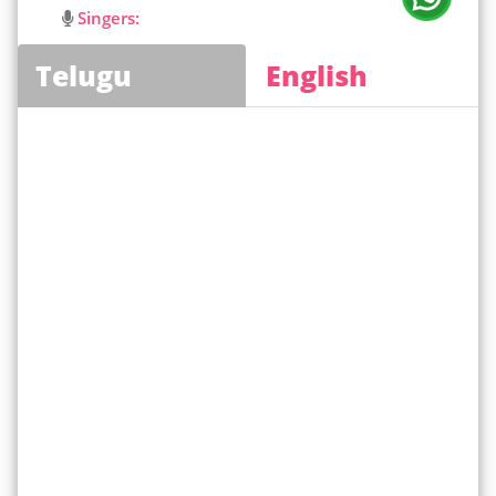
Singers:
Telugu
English