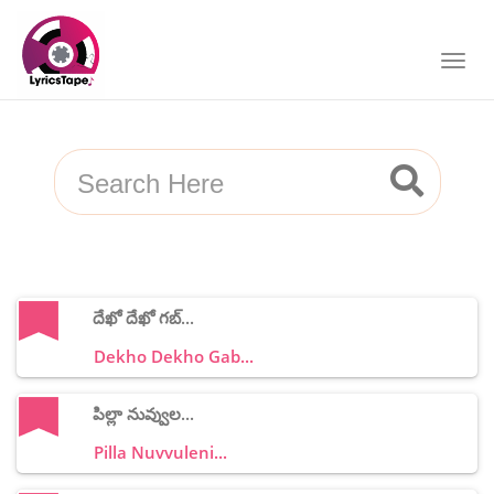
దేఖో దేఖో గబ్...
Dekho Dekho Gab...
పిల్లా నువ్వుల...
Pilla Nuvvuleni...