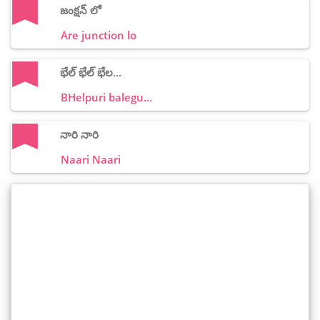
జంక్షన్ లో
Are junction lo
భేల్ భేల్ భేల...
BHelpuri balegu...
నారి నారి
Naari Naari