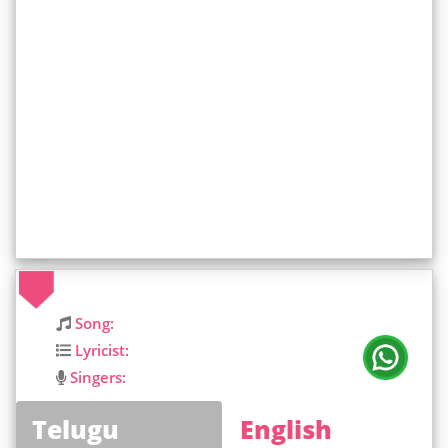
Song:
Lyricist:
Singers:
Telugu
English